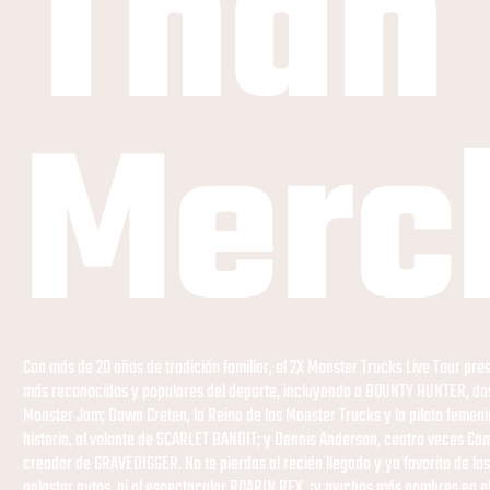
Than
Merc
Con más de 20 años de tradición familiar, el 2X Monster Trucks Live Tour pr
más reconocidos y populares del deporte, incluyendo a BOUNTY HUNTER, d
Monster Jam; Dawn Creten, la Reina de los Monster Trucks y la piloto femeni
historia, al volante de SCARLET BANDIT; y Dennis Anderson, cuatro veces C
creador de GRAVEDIGGER. No te pierdas al recién llegado y ya favorito de lo
aplastar autos, ni al espectacular ROARIN REX, ¡y muchos más nombres en el