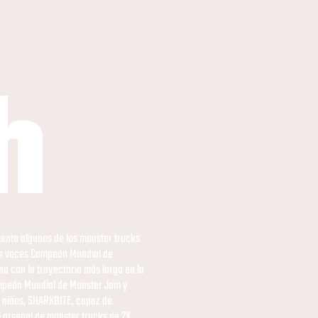
h
esenta algunos de los monster trucks
os veces Campeón Mundial de
na con la trayectoria más larga en la
ampeón Mundial de Monster Jam y
s niños, SHARKBITE, capaz de
 arsenal de monster trucks de 2X