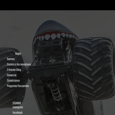
Hogar
Eventos
Conoce a los monstruos
2 Xtreme Sling
Comercio
Contáctanos
Preguntas frecuentes
SÍGANOS
Instagram
Facebook