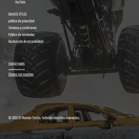
YouTube
ENLACES ÚTILES
política de privacidad
Términos y condiciones
Política de reembolso
Declaración de accesibilidad
CONTÁCTANOS
soporte@2XMonsterTrucks.com
Chatea con nosotros
© 2025 2X Monster Trucks. Todos los derechos reservados.