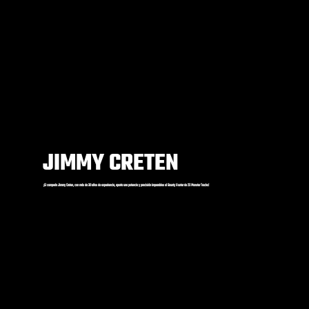
JIMMY CRETEN
¡El campeón Jimmy Creten, con más de 30 años de experiencia, aporta una potencia y precisión imparables al Bounty Hunter de 2X Monster Trucks!