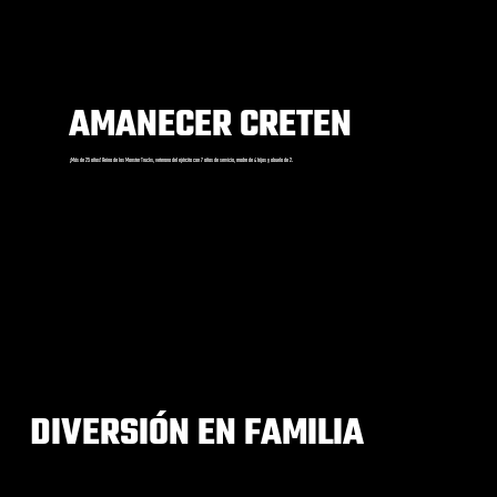
AMANECER CRETEN
¡Más de 25 años! Reina de los Monster Trucks, veterana del ejército con 7 años de servicio, madre de 4 hijos y abuela de 2.
DIVERSIÓN EN FAMILIA