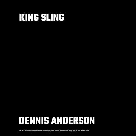
KING SLING
DENNIS ANDERSON
¡Más de 40 años después, el legendario creador de Grave Digger, Dennis Anderson, ahora conduce el salvaje King Sling con 2 Monster Trucks!