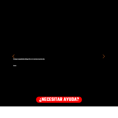
Gracias por un espectáculo increíble y por firmar mis camiones, lo aprecio mucho.
Antonio
¿NECESITAR AYUDA?