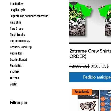
Iron Outlaw
Jekyll & Hyde
Juguetes de camiones monstruo
King Sling
New Drops
Plush Trucks
PRE-ORDER ITEMS
Redneck Road Trip
Vista rápida
2xtreme Crew Shirts
Roarin Rex
ORDER)
Scarlet Bandit
Shark Bite
Precio
Precio de o
120,00 US$
80,00 US$
T-Shirts
Pedido anticip
Tattoos
Vestir
Recién llegado
Filtrar por