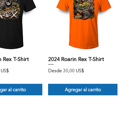
Vista rápida
Vista rápida
 Rex T-Shirt
2024 Roarin Rex T-Shirt
rta
Precio de oferta
 US$
Desde
30,00 US$
ar al carrito
Agregar al carrito