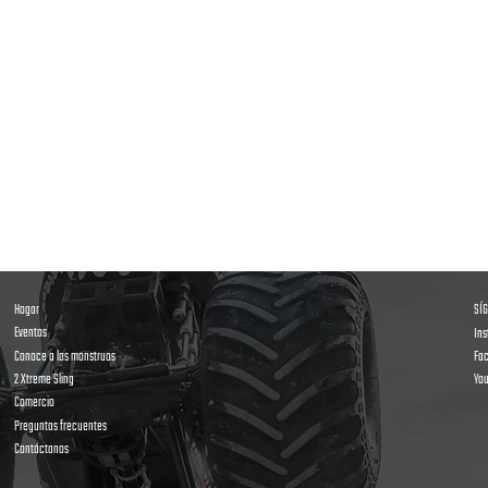
Hogar
SÍ
Eventos
In
Conoce a los monstruos
Fa
2 Xtreme Sling
Yo
Comercio
Preguntas frecuentes
Contáctanos