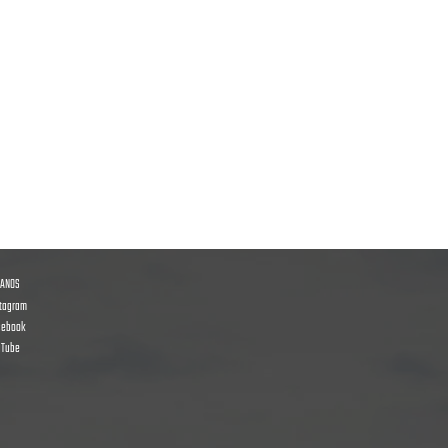
GANOS
stagram
cebook
uTube