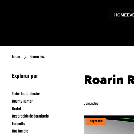
HOME
EV
Inicio
Roarin Rex
Explorar por
Roarin 
Todos los productos
Bounty Hunter
5 productos
Brutal
Decoración de dormitorio
Super sale
Earmuffs
Hot Tamale