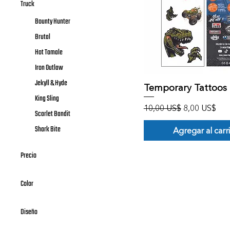
Truck
Bounty Hunter
Brutal
Hot Tamale
Iron Outlaw
Jekyll & Hyde
Vista rápida
Temporary Tattoos
King Sling
Precio
Precio de of
10,00 US$
8,00 US$
Scarlet Bandit
Shark Bite
Agregar al carr
Precio
Color
8 US$
80 US$
Diseño
2xtreme Racing