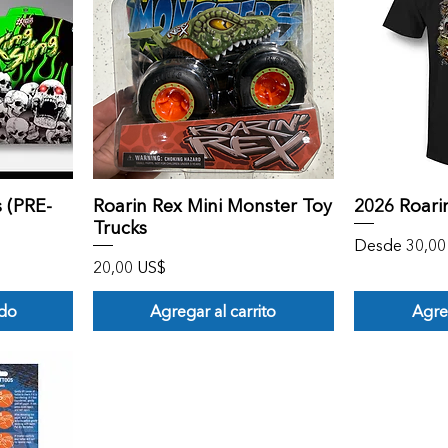
Vista rápida
 (PRE-
Roarin Rex Mini Monster Toy
2026 Roarin
Trucks
Precio de ofe
Desde
30,00
ferta
Precio
20,00 US$
ado
Agregar al carrito
Agreg