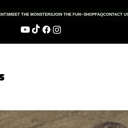
ENTS
MEET THE MONSTERS
JOIN THE FUN
SHOP
FAQ
CONTACT U
s