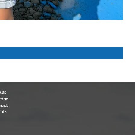
GANOS
stagram
cebook
uTube