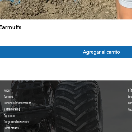
Vista rápida
 Earmuffs
Agregar al carrito
Hogar
SÍ
Eventos
In
Conoce a los monstruos
Fa
2 Xtreme Sling
Yo
Comercio
Preguntas frecuentes
Contáctanos