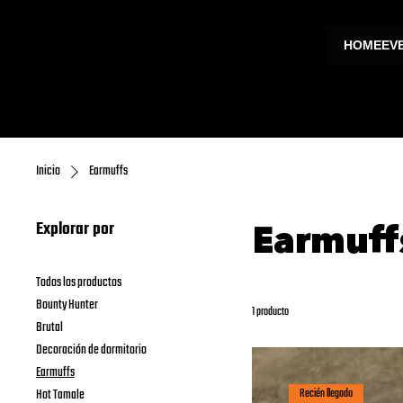
HOME
EV
Inicio
Earmuffs
Explorar por
Earmuff
Todos los productos
Bounty Hunter
1 producto
Brutal
Decoración de dormitorio
Earmuffs
Recién llegado
Hot Tamale