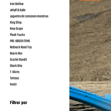
Iron Outlaw
Jekyll & Hyde
Juguetes de camiones monstruo
King Sling
New Drops
Plush Trucks
PRE-ORDER ITEMS
Redneck Road Trip
Roarin Rex
Scarlet Bandit
Shark Bite
T-Shirts
Tattoos
Vestir
Filtrar por