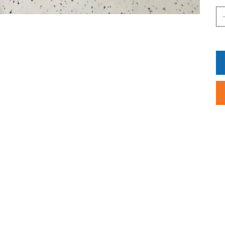
Dis
The
pur
un