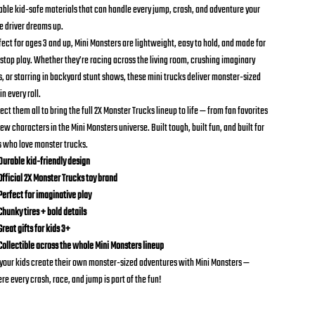
able kid-safe materials that can handle every jump, crash, and adventure your
le driver dreams up.
fect for ages 3 and up, Mini Monsters are lightweight, easy to hold, and made for
stop play. Whether they’re racing across the living room, crushing imaginary
s, or starring in backyard stunt shows, these mini trucks deliver monster-sized
in every roll.
ect them all to bring the full 2X Monster Trucks lineup to life — from fan favorites
ew characters in the Mini Monsters universe. Built tough, built fun, and built for
s who love monster trucks.
urable kid-friendly design
fficial 2X Monster Trucks toy brand
erfect for imaginative play
hunky tires + bold details
reat gifts for kids 3+
ollectible across the whole Mini Monsters lineup
 your kids create their own monster-sized adventures with Mini Monsters —
re every crash, race, and jump is part of the fun!
ntidad