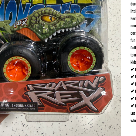
dur
litt
Per
non
car
fun 
Coll
to n
kid
✔ D
✔ O
✔ P
✔ C
✔ G
✔ C
Let
whe
Ca