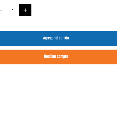
Agregar al carrito
Realizar compra
claimer
se trucks may not be "collector" quality. They are intended to be
chased and played with by our young fans at our shows. Thanks for
derstanding.