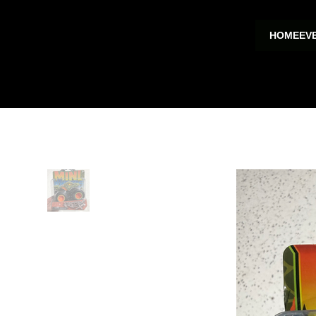
HOME
EV
HOGAR
>
Roarin Rex Mini Monster Toy Trucks