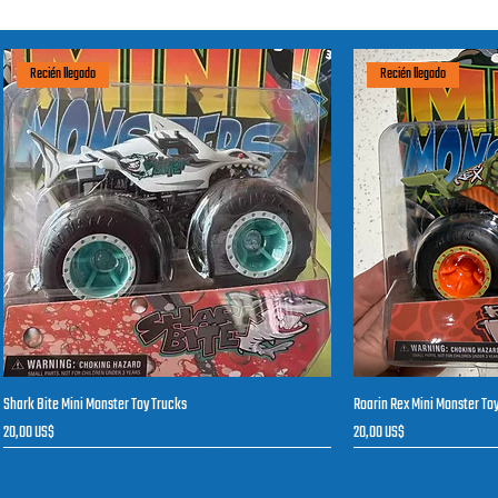
Recién llegado
Recién llegado
Shark Bite Mini Monster Toy Trucks
Roarin Rex Mini Monster To
Vista rápida
V
Precio
Precio
20,00 US$
20,00 US$
Recién llegado
Recién llegado