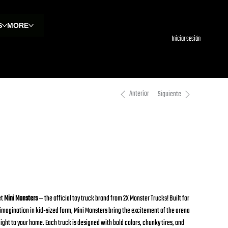
S
MORE
Iniciar sesión
Anterior
Siguiente
oarin Rex Mini Monster Toy
rucks
U:
SKU
199284662933
199284662933
00 US$
io
et
Mini Monsters
— the official toy truck brand from 2X Monster Trucks! Built for
 imagination in kid-sized form, Mini Monsters bring the excitement of the arena
aight to your home. Each truck is designed with bold colors, chunky tires, and