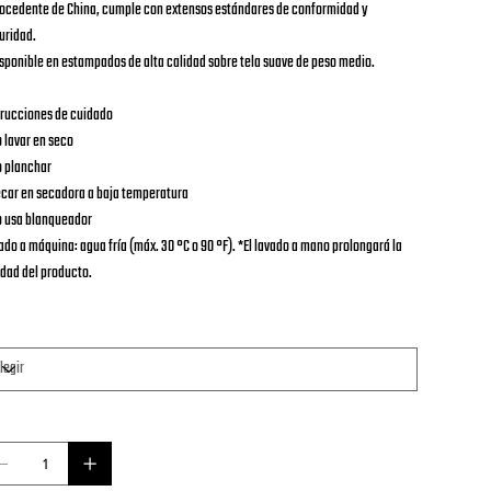
rocedente de China, cumple con extensos estándares de conformidad y
uridad.
isponible en estampados de alta calidad sobre tela suave de peso medio.
trucciones de cuidado
o lavar en seco
o planchar
ecar en secadora a baja temperatura
o usa blanqueador
ado a máquina: agua fría (máx. 30 °C o 90 °F). *El lavado a mano prolongará la
idad del producto.
maño
ntidad