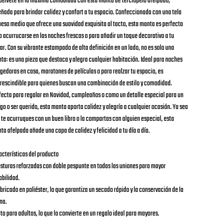
uélvete en la máxima comodidad con esta manta de terciopelo afelpado,
eñada para brindar calidez y confort a tu espacio. Confeccionada con una tela
peso medio que ofrece una suavidad exquisita al tacto, esta manta es perfecta
a acurrucarse en las noches frescas o para añadir un toque decorativo a tu
ar. Con su vibrante estampado de alta definición en un lado, no es solo una
ta: es una pieza que destaca y alegra cualquier habitación. Ideal para noches
gedoras en casa, maratones de películas o para realzar tu espacio, es
rescindible para quienes buscan una combinación de estilo y comodidad.
fecta para regalar en Navidad, cumpleaños o como un detalle especial para un
go o ser querido, esta manta aporta calidez y alegría a cualquier ocasión. Ya sea
 te acurruques con un buen libro o la compartas con alguien especial, esta
ta afelpada añade una capa de calidez y felicidad a tu día a día.
acterísticas del producto
osturas reforzadas con doble pespunte en todas las uniones para mayor
abilidad.
abricado en poliéster, lo que garantiza un secado rápido y la conservación de la
ma.
pto para adultos, lo que lo convierte en un regalo ideal para mayores.