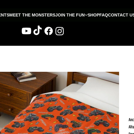
ENTS
MEET THE MONSTERS
JOIN THE FUN
SHOP
FAQ
CONTACT U
a suave de felpa para la cama
M
m
m
De
Anc
Alt