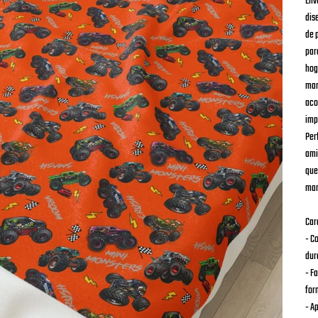
Env
dis
de 
par
hog
man
aco
imp
Per
ami
que
man
Car
- C
dur
- F
for
- A