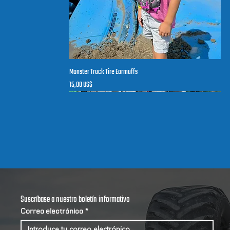
Monster Truck Tire Earmuffs
Vista rápida
Precio
15,00 US$
Recién llegado
Suscríbase a nuestro boletín informativo
Correo electrónico
*