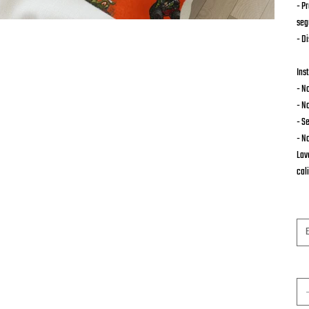
- P
seg
- D
Ins
- N
- N
- S
- N
Lav
cal
Ta
Ca