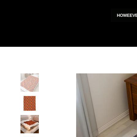
HOME
EV
HOGAR
>
Manta de peluche Monster Truck, manta acogedora para niños, mant