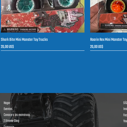
Shark Bite Mini Monster Toy Trucks
Roarin Rex Mini Monster To
Vista rápida
V
Precio
Precio
20,00 US$
20,00 US$
Recién llegado
Recién llegado
Hogar
SÍ
Eventos
In
Conoce a los monstruos
Fa
2 Xtreme Sling
Yo