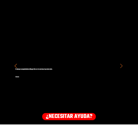
Gracias por un espectáculo increíble y por firmar mis camiones, lo aprecio mucho.
Antonio
¿NECESITAR AYUDA?