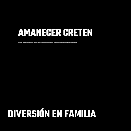
AMANECER CRETEN
¡Más de 25 años! Reina de los Monster Trucks, veterana del ejército con 7 años de servicio, madre de 4 hijos y abuela de 2.
DIVERSIÓN EN FAMILIA