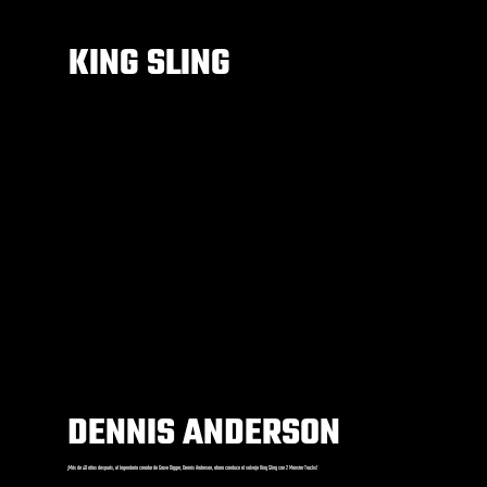
KING SLING
DENNIS ANDERSON
¡Más de 40 años después, el legendario creador de Grave Digger, Dennis Anderson, ahora conduce el salvaje King Sling con 2 Monster Trucks!