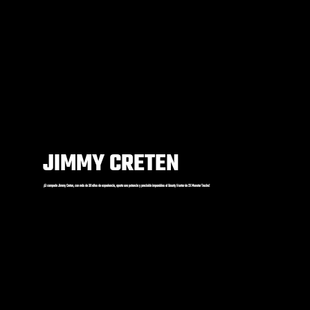
JIMMY CRETEN
¡El campeón Jimmy Creten, con más de 30 años de experiencia, aporta una potencia y precisión imparables al Bounty Hunter de 2X Monster Trucks!