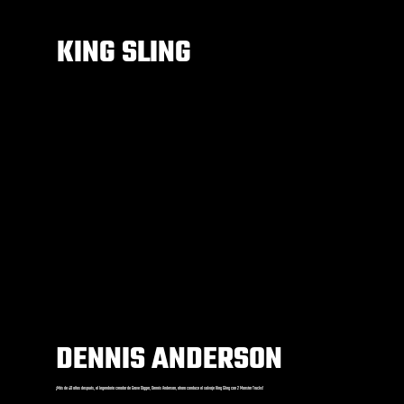
KING SLING
DENNIS ANDERSON
¡Más de 40 años después, el legendario creador de Grave Digger, Dennis Anderson, ahora conduce el salvaje King Sling con 2 Monster Trucks!