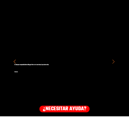
Gracias por un espectáculo increíble y por firmar mis camiones, lo aprecio mucho.
Antonio
¿NECESITAR AYUDA?