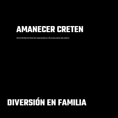
AMANECER CRETEN
¡Más de 25 años! Reina de los Monster Trucks, veterana del ejército con 7 años de servicio, madre de 4 hijos y abuela de 2.
DIVERSIÓN EN FAMILIA