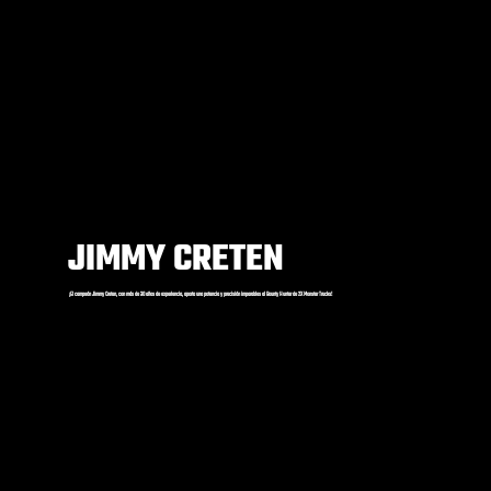
JIMMY CRETEN
¡El campeón Jimmy Creten, con más de 30 años de experiencia, aporta una potencia y precisión imparables al Bounty Hunter de 2X Monster Trucks!