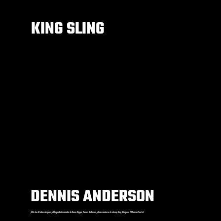
KING SLING
DENNIS ANDERSON
¡Más de 40 años después, el legendario creador de Grave Digger, Dennis Anderson, ahora conduce el salvaje King Sling con 2 Monster Trucks!