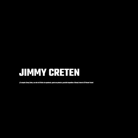
JIMMY CRETEN
¡El campeón Jimmy Creten, con más de 30 años de experiencia, aporta una potencia y precisión imparables al Bounty Hunter de 2X Monster Trucks!