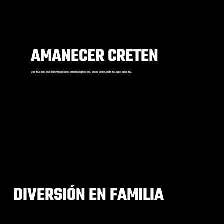
AMANECER CRETEN
¡Más de 25 años! Reina de los Monster Trucks, veterana del ejército con 7 años de servicio, madre de 4 hijos y abuela de 2.
DIVERSIÓN EN FAMILIA