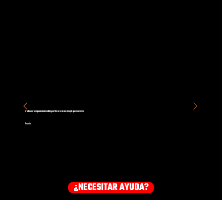
Gracias por un espectáculo increíble y por firmar mis camiones, lo aprecio mucho.
Antonio
¿NECESITAR AYUDA?