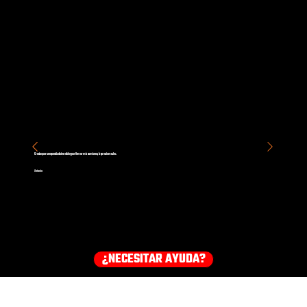
Gracias por un espectáculo increíble y por firmar mis camiones, lo aprecio mucho.
Antonio
¿NECESITAR AYUDA?