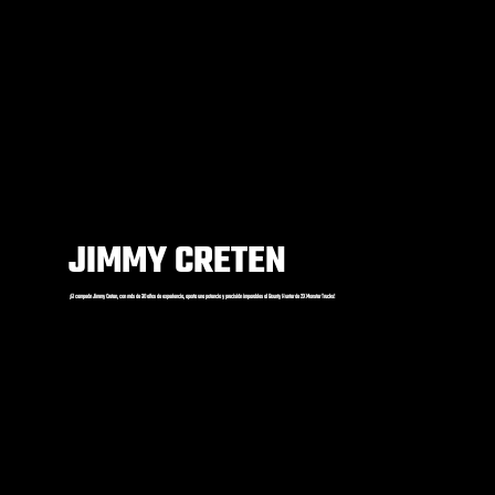
JIMMY CRETEN
¡El campeón Jimmy Creten, con más de 30 años de experiencia, aporta una potencia y precisión imparables al Bounty Hunter de 2X Monster Trucks!