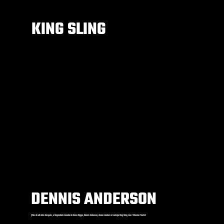
KING SLING
DENNIS ANDERSON
¡Más de 40 años después, el legendario creador de Grave Digger, Dennis Anderson, ahora conduce el salvaje King Sling con 2 Monster Trucks!