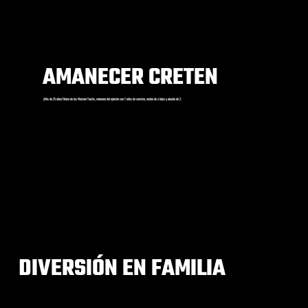
AMANECER CRETEN
¡Más de 25 años! Reina de los Monster Trucks, veterana del ejército con 7 años de servicio, madre de 4 hijos y abuela de 2.
DIVERSIÓN EN FAMILIA